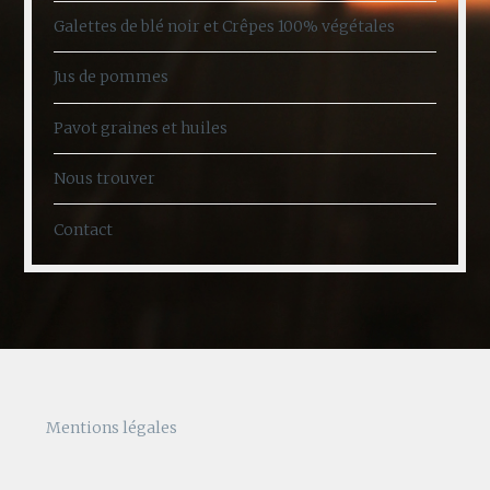
Galettes de blé noir et Crêpes 100% végétales
Jus de pommes
Pavot graines et huiles
Nous trouver
Contact
Mentions légales