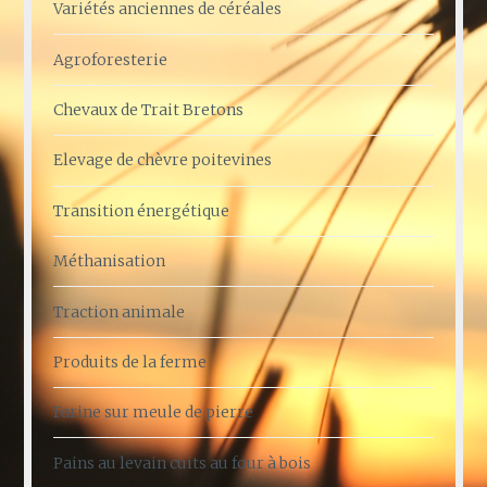
Variétés anciennes de céréales
Agroforesterie
Chevaux de Trait Bretons
Elevage de chèvre poitevines
Transition énergétique
Méthanisation
Traction animale
Produits de la ferme
Farine sur meule de pierre
Pains au levain cuits au four à bois